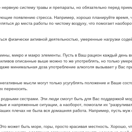
 нервную систему травы и препараты, но обязательно перед прием
ующие появлению стресса. Например, хорошо планируйте время, ч
уляться до места работы по чистому воздуху, что помогает наобор
ться физически активной деятельностью, умеренные нагрузки соде
амины, микро и макро элементы. Пусть в Ваш рацион каждый день в
иливов описанные выше можно то же употреблять, но только умерен
даже минимальная доза употребление алкоголя вызывает у Вас при
 негативные мысли могут только усугублять положение и Ваше сос
х переносить.
, родными сестрами. Эти люди смогут быть для Вас поддержкой мо
совые и напряженные ситуации, а наоборот, помогали их “разрулив
Ваших плечах не была вся домашняя работа. Например, пусть муж и
Это может быть море, горы, просто красивая местность. Хорошо, чт