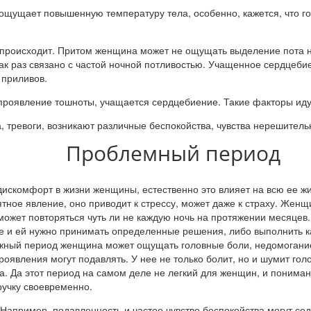
ущает повышенную температуру тела, особенно, кажется, что гори
ое происходит. Притом женщина может не ощущать выделение пота
как раз связано с частой ночной потливостью. Учащенное сердцеб
 приливов.
проявление тошноты, учащается сердцебиение. Такие факторы идут
, тревоги, возникают различные беспокойства, чувства нерешитель
Проблемный период
искомфорт в жизни женщины, естественно это влияет на всю ее ж
тное явление, оно приводит к стрессу, может даже к страху. Женщ
 может повторяться чуть ли не каждую ночь на протяжении месяцев
е и ей нужно принимать определенные решения, либо выполнить как
ожный период женщина может ощущать головные боли, недомогание
проявления могут подавлять. У нее не только болит, но и шумит го
а. Да этот период на самом деле не легкий для женщин, и понима
ручку своевременно.
 Например, подавленность и частое чувство беспокойства могут со