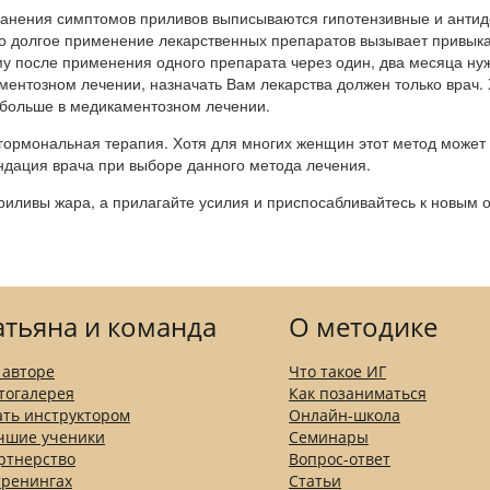
анения симптомов приливов выписываются гипотензивные и антид
то долгое применение лекарственных препаратов вызывает привык
у после применения одного препарата через один, два месяца ну
ментозном лечении, назначать Вам лекарства должен только врач. 
 больше в медикаментозном лечении.
гормональная терапия. Хотя для многих женщин этот метод может 
ндация врача при выборе данного метода лечения.
приливы жара, а прилагайте усилия и приспосабливайтесь к новым 
атьяна и команда
О методике
 авторе
Что такое ИГ
тогалерея
Как позаниматься
ать инструктором
Онлайн-школа
чшие ученики
Семинары
ртнерство
Вопрос-ответ
тренингах
Статьи