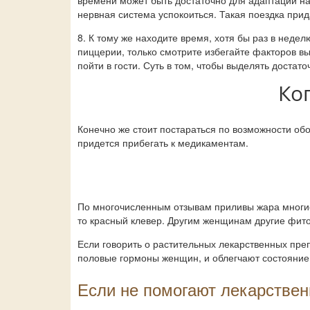
времени может быть достаточно для адаптации на
нервная система успокоиться. Такая поездка при
8. К тому же находите время, хотя бы раз в неде
пиццерии, только смотрите избегайте факторов вы
пойти в гости. Суть в том, чтобы выделять достат
Ко
Конечно же стоит постараться по возможности об
придется прибегать к медикаментам.
По многочисленным отзывам приливы жара многие
то красный клевер. Другим женщинам другие фито
Если говорить о растительных лекарственных пре
половые гормоны женщин, и облегчают состояние
Если не помогают лекарстве