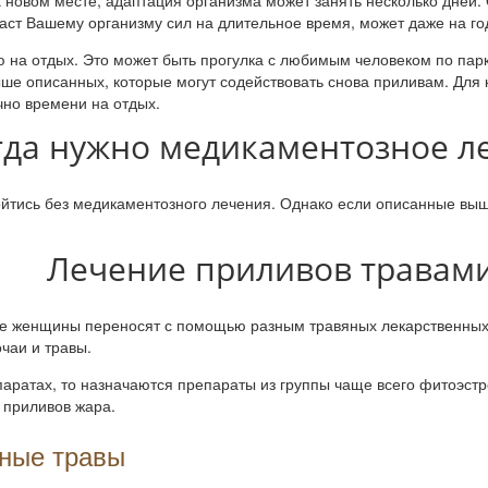
 новом месте, адаптация организма может занять несколько дней.
даст Вашему организму сил на длительное время, может даже на го
лю на отдых. Это может быть прогулка с любимым человеком по парк
ше описанных, которые могут содействовать снова приливам. Для к
очно времени на отдых.
гда нужно медикаментозное л
ойтись без медикаментозного лечения. Однако если описанные выш
Лечение приливов травам
 женщины переносят с помощью разным травяных лекарственных пр
чаи и травы.
паратах, то назначаются препараты из группы чаще всего фитоэстр
 приливов жара.
нные травы