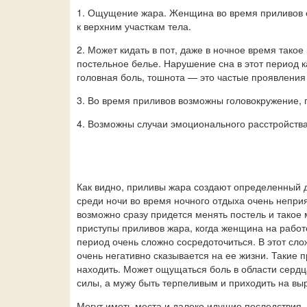
1. Ощущение жара. Женщина во время приливов ощ
к верхним участкам тела.
2. Может кидать в пот, даже в ночное время так
постельное белье. Нарушение сна в этот период 
головная боль, тошнота — это частые проявления
3. Во время приливов возможны головокружение, 
4. Возможны случаи эмоционального расстройства
Как видно, приливы жара создают определенный д
среди ночи во время ночного отдыха очень неприя
возможно сразу придется менять постель и такое
приступы приливов жара, когда женщина на работ
период очень сложно сосредоточиться. В этот сл
очень негативно сказывается на ее жизни. Такие 
находить. Может ощущаться боль в области сердц
силы, а мужу быть терпеливым и приходить на вы
Могут иметь места и далеко идущие последствия.