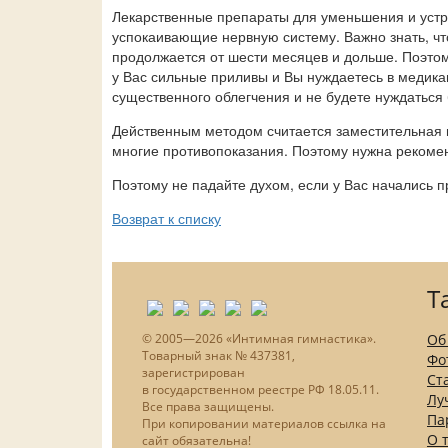
Лекарственные препараты для уменьшения и устр
успокаивающие нервную систему. Важно знать, ч
продолжается от шести месяцев и дольше. Поэтом
у Вас сильные приливы и Вы нуждаетесь в медика
существенного облегчения и не будете нуждаться
Действенным методом считается заместительная 
многие противопоказания. Поэтому нужна рекоме
Поэтому не падайте духом, если у Вас начались 
Возврат к списку
Т
© 2005—2026 «Интимная гимнастика».
Об
Товарный знак № 437381,
Фо
зарегистрирован
Ст
в государственном реестре РФ 18.05.11.
Лу
Все права защищены.
Па
При копировании материалов ссылка на
О 
сайт обязательна!