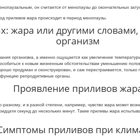
нопаузальным, он считается от менопаузы до окончательных зату
од приливов жара происходит в период менопаузы.
х: жара или другими словами,
организм
ания организма, а именно ощущается как увеличение температур
пособиться к новым жизненным обстоятельствам уменьшению полов
рошо продуман и сконструирован, и сам перестраивается, только 
 функцию репродуктивные органы.
Проявление приливов жар
азному, и в разной степени, например, чувство жара может возник
 тридцати секунд до нескольких минут. Такие приливы жара испыт
Симптомы приливов при клим