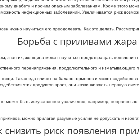
арному диабету и прочим опасным заболеваниям. Кроме этого мо
возможность инфекционных заболеваний. Увеличивается риск возмо
сен нужно научиться его преодолевать. Как это делать. Рассмотри
Борьба с приливами жара
ы, зная их, женщина может научиться предотвращать появления п
мственного перенапряжения, продолжительного и изматывающего п
й пищи. Такая еда влияет на баланс гормонов и может содействов
здействия этих продуктов прост, они «взвинчивают» нервную систе
то может быть искусственное увеличение, например, неправильно 
приливов, можно прилагая разумные усилия не допускать и избег
к снизить риск появления при