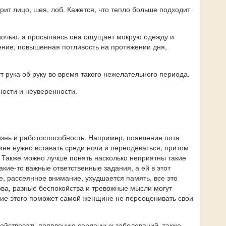
т лицо, шея, лоб. Кажется, что тепло больше подходит
 ночью, а просыпаясь она ощущает мокрую одежду и
иение, повышенная потливость на протяжении дня,
 рука об руку во время такого нежелательного периода.
ности и неуверенности.
изнь и работоспособность. Например, появление пота
ине нужно вставать среди ночи и переодеваться, притом
. Также можно лучше понять насколько неприятны такие
ие-то важные ответственные задания, а ей в этот
, рассеянное внимание, ухудшается память, все это
лова, разные беспокойства и тревожные мысли могут
ние этого поможет самой женщине не переоценивать свои
действовать появлению сердечных заболеваний, также