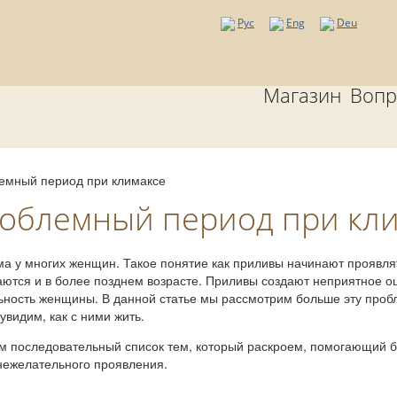
Рус
Eng
Deu
Магазин
Вопр
емный период при климаксе
облемный период при кли
а у многих женщин. Такое понятие как приливы начинают проявля
наются и в более позднем возрасте. Приливы создают неприятное 
льность женщины. В данной статье мы рассмотрим больше эту проб
увидим, как с ними жить.
дем последовательный список тем, который раскроем, помогающий 
 нежелательного проявления.