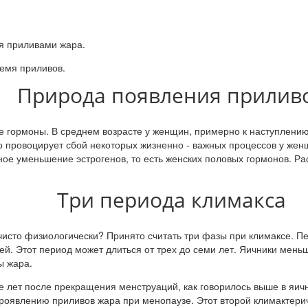
я приливами жара.
ремя приливов.
Природа появления прилив
 гормоны. В среднем возрасте у женщин, примерно к наступлению 
о провоцирует сбой некоторых жизненно - важных процессов у же
ное уменьшение эстрогенов, то есть женских половых гормонов. Р
Три периода климакса
 чисто физиологически? Принято считать три фазы при климаксе. П
й. Этот период может длиться от трех до семи лет. Яичники мень
ы жара.
е лет после прекращения менструаций, как говорилось выше в яич
роявлению приливов жара при менопаузе. Этот второй климактерич