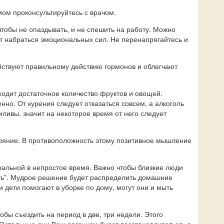
ом проконсультируйтесь с врачом.
тобы не опаздывать, и не спешить на работу. Можно
от набраться эмоциональных сил. Не перенапрягайтесь и
йствуют правильному действию гормонов и облегчают
ходит достаточное количество фруктов и овощей.
но. От курения следует отказаться совсем, а алкоголь
ливы, значит на некоторое время от него следует
тояние. В противоположность этому позитивное мышление
ральной в непростое время. Важно чтобы близкие люди
ать”. Мудрое решение будет распределить домашние
 дети помогают в уборке по дому, могут они и мыть
обы съездить на период в две, три недели. Этого