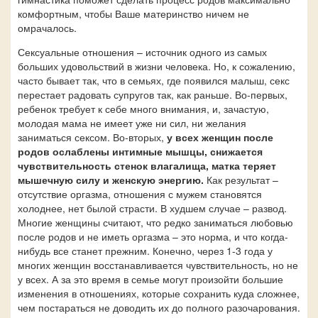
комфортным, чтобы Ваше материнство ничем не
омрачалось.
Сексуальные отношения – источник одного из самых
больших удовольствий в жизни человека. Но, к сожалению,
часто бывает так, что в семьях, где появился малыш, секс
перестает радовать супругов так, как раньше. Во-первых,
ребенок требует к себе много внимания, и, зачастую,
молодая мама не имеет уже ни сил, ни желания
заниматься сексом. Во-вторых,
у всех женщин после
родов ослаблены интимные мышцы, снижается
чувствительность стенок влагалища, матка теряет
мышечную силу и женскую энергию.
Как результат –
отсутствие оргазма, отношения с мужем становятся
холоднее, нет былой страсти. В худшем случае – развод.
Многие женщины считают, что редко заниматься любовью
после родов и не иметь оргазма – это норма, и что когда-
нибудь все станет прежним. Конечно, через 1-3 года у
многих женщин восстанавливается чувствительность, но не
у всех. А за это время в семье могут произойти большие
изменения в отношениях, которые сохранить куда сложнее,
чем постараться не доводить их до полного разочарования.