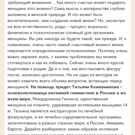
требующий внимания… Как много счастья может подарить
женщине этот момент! Сама мысль о материнстве глубоко
заложена в женской природе. И что может быть
восхитительнее, чем создание новой жизни? Но, несмотря
на всю естественность, роды – процесс морально,
физически и психологически сложный для организма
женщины. Вы уже никогда не будете такой, как прежде. И, к
сожалению, очень часто самый счастливый момент жизни
омрачается определенными осложнениями. Поэтому очень
важно заранее знать, с какими проблемами мы можем
столкнуться и как их избежать. Сейчас очень много курсов
подготовки к родам. Да и о том, как восстановить фигуру
после, написано достаточно. Но ни один из методов не
может охватить всего объема вопросов, встающих перед
женщиной.
На помощь придет Татьяна Кожевникова -
основоположница интимной гимнастики в России и во
всем мире,
Рекордсменка Гиннеса, единственная
женщина на планете, удержавшая интимными мышцами 14
кг. Татьяна является инструктором по лечебной
физкультуре, а ее лечебно-оздоровительные программы
запатентованы в разных странах мира: в России, Америке,
Европе. Давайте разберемся, каким образом интимная
гимнастика поможет сделать процесс родов максимально