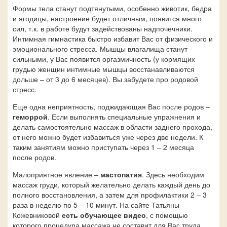
Формы тела станут подтянутыми, особенно животик, бедра
и ягодицы, настроение будет отличным, появится много
сил, т.к. в работе будут задействованы надпочечники.
Интимная гимнастика быстро избавит Вас от физического и
эмоционального стресса. Мышцы влагалища станут
сильными, у Вас появится оргазмичность (у кормящих
грудью женщин интимные мышцы восстанавливаются
дольше – от 3 до 6 месяцев). Вы забудете про родовой
стресс.
Еще одна неприятность, поджидающая Вас после родов –
геморрой
. Если выполнять специальные упражнения и
делать самостоятельно массаж в области заднего прохода,
от него можно будет избавиться уже через две недели. К
таким занятиям можно приступать через 1 – 2 месяца
после родов.
Малоприятное явление –
мастопатия
. Здесь необходим
массаж груди, который желательно делать каждый день до
полного восстановления, а затем для профилактики 2 – 3
раза в неделю по 5 – 10 минут. На сайте Татьяны
Кожевниковой
есть обучающее видео
, с помощью
которого процедура массажа не составит для Вас труда.