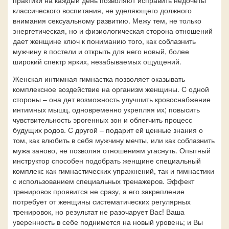
практики на каждый день позволяют исправить недочеты
классического воспитания, не уделяющего должного
внимания сексуальному развитию. Межу тем, не только
энергетическая, но и физиологическая сторона отношений
дает женщине ключ к пониманию того, как соблазнить
мужчину в постели и открыть для него новый, более
широкий спектр ярких, незабываемых ощущений.
Женская интимная гимнастка позволяет оказывать
комплексное воздействие на организм женщины. С одной
стороны – она дет возможность улучшить кровоснабжение
интимных мышц, одновременно укрепляя их; повысить
чувствительность эрогенных зон и облегчить процесс
будущих родов. С другой – подарит ей ценные знания о
том, как влюбить в себя мужчину мечты, или как соблазнить
мужа заново, не позволяя отношениям угаснуть. Опытный
инструктор способен подобрать женщине специальный
комплекс как гимнастических упражнений, так и гимнастики
с использованием специальных тренажеров. Эффект
тренировок проявится не сразу, а его закрепление
потребует от женщины систематических регулярных
тренировок, но результат не разочарует Вас! Ваша
уверенность в себе поднимется на новый уровень; и Вы